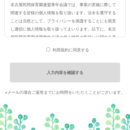
名古屋民間保育園連盟青年会議では、事業の実施に際して
関連する皆様の個人情報を取り扱います。法令を遵守する
ことは当然として、プライバシーを保護することにも留意
し適切に個人情報を取り扱ってまいります。以下に、名古
屋民間保育園連盟青年会議の個人情報の取扱いに関する基
本姿勢を宣言します。
利用規約に同意する
法令の遵守
名古屋民間保育園連盟青年会議(以下、本会といいます)は個
入力内容を確認する
人情報の適正な取り扱いに関し､個人情報の保護に関する法
ならびに関連する法令を遵守します｡
※メールの場合ご返答までにお時間をいただくことがございます。
適切な取得､利用､提供
・本会は、個人情報を適法かつ公正な手段によって取得し
ます｡その際には､利用目的や利用範囲を明確にして､これを
本人に通知する又は公表します｡ 具体的な取得方法は、個人
情報に関する公表事項一覧表の中で可能な限り明記しま